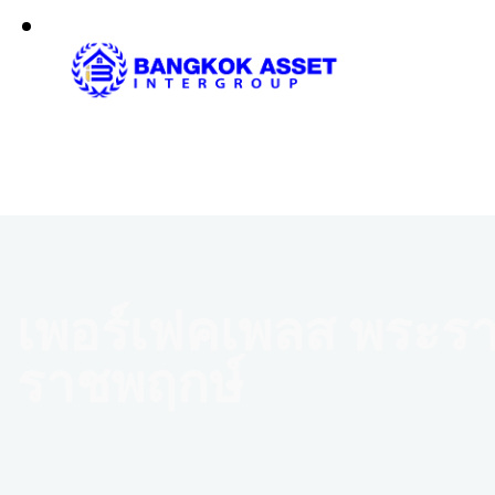
เพอร์เฟคเพลส พระร
ราชพฤกษ์