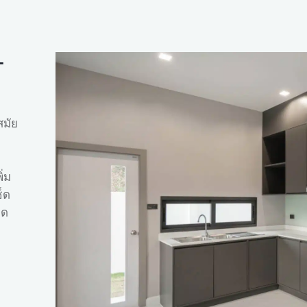
-
สมัย
ิ่ม
็ด
าด