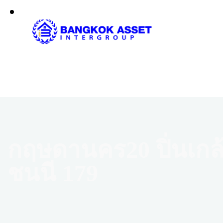
กฤษดานคร20 ปิ่นเก
ชนนี 179